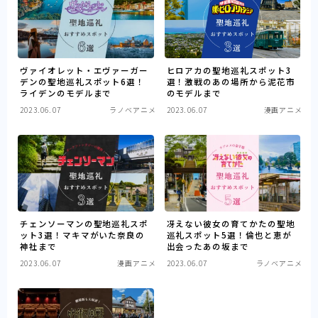
国民的アニメ
ヴァイオレット・エヴァーガー
ヒロアカの聖地巡礼スポット3
デンの聖地巡礼スポット6選！
選！激戦のあの場所から泥花市
ライデンのモデルまで
のモデルまで
2023.06.07
ラノベアニメ
2023.06.07
漫画アニメ
チェンソーマンの聖地巡礼スポ
冴えない彼女の育てかたの聖地
ット3選！マキマがいた奈良の
巡礼スポット5選！倫也と恵が
神社まで
出会ったあの坂まで
2023.06.07
漫画アニメ
2023.06.07
ラノベアニメ