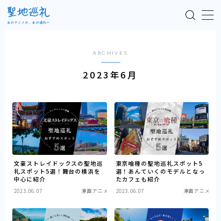
MENU
ARCHIVES
TOP
2023年6月
聖地巡礼とは
漫画アニメ
アニメ映画
文豪ストレイドックスの聖地巡
東京喰種の聖地巡礼スポット5
礼スポット5選！舞台の横浜を
選！あんていくのモデルとなっ
テレビアニメ
中心に紹介
たカフェも紹介
2023.06.07
漫画アニメ
2023.06.07
漫画アニメ
ラノベアニメ