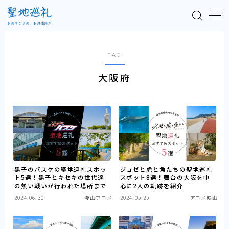
MENU
TAG
TOP
大阪府
聖地巡礼とは
漫画アニメ
アニメ映画
黒子のバスケの聖地巡礼スポッ
ジョゼと虎と魚たちの聖地巡礼
ト5選！黒子とキセキの世代達
スポット8選！舞台の大阪を中
テレビアニメ
の熱い戦いが行われた場所まで
心に2人の軌跡を紹介
2024.06.30
漫画アニメ
2024.05.25
アニメ映画
ラノベアニメ