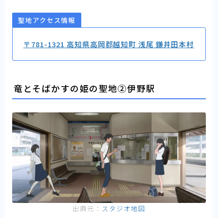
聖地アクセス情報
〒781-1321 高知県高岡郡越知町 浅尾 鎌井田本村
竜とそばかすの姫の聖地②伊野駅
出典元：
スタジオ地図