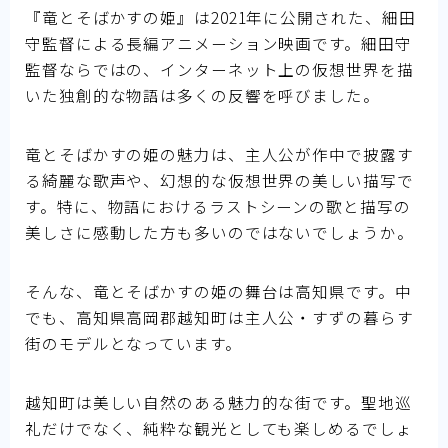
『竜とそばかすの姫』は2021年に公開された、細田
国民的アニメ
守監督による長編アニメーション映画です。細田守
監督ならではの、インターネット上の仮想世界を描
いた独創的な物語は多くの反響を呼びました。
竜とそばかすの姫の魅力は、主人公が作中で披露す
る綺麗な歌声や、幻想的な仮想世界の美しい描写で
す。特に、物語におけるラストシーンの歌と描写の
美しさに感動した方も多いのではないでしょうか。
そんな、竜とそばかすの姫の舞台は高知県です。中
でも、高知県高岡郡越知町は主人公・すずの暮らす
街のモデルとなっています。
越知町は美しい自然のある魅力的な街です。聖地巡
礼だけでなく、純粋な観光としても楽しめるでしょ