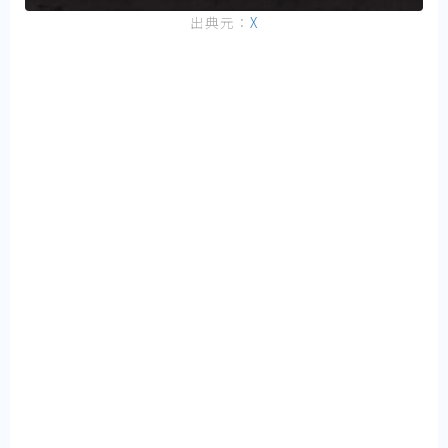
出典元：
X