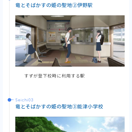
竜とそばかすの姫の聖地②伊野駅
すずが登下校時に利用する駅
Seichi03
竜とそばかすの姫の聖地③能津小学校