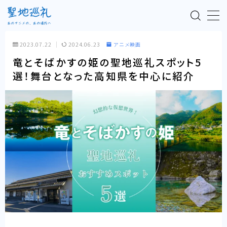
MENU
2023.07.22
2024.06.23
アニメ映画
竜とそばかすの姫の聖地巡礼スポット5
TOP
選！舞台となった高知県を中心に紹介
聖地巡礼とは
漫画アニメ
アニメ映画
テレビアニメ
ラノベアニメ