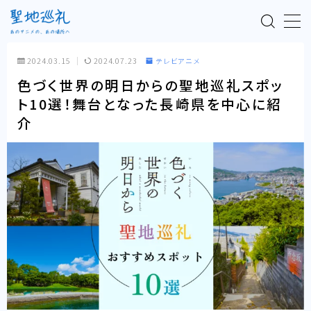
MENU
2024.03.15
2024.07.23
テレビアニメ
色づく世界の明日からの聖地巡礼スポッ
TOP
ト10選！舞台となった長崎県を中心に紹
介
聖地巡礼とは
漫画アニメ
アニメ映画
テレビアニメ
ラノベアニメ